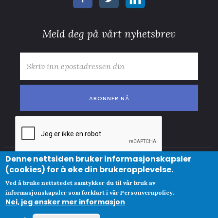
Meld deg på vårt nyhetsbrev
E-post
*
Denne nettsiden bruker informasjonskapsler
© Copyright
(cookies) for å øke din brukeropplevelse.
Abonnementsvilkår
Clue Norge AS
Ved å bruke nettstedet samtykker du til vår bruk av
Personvernpolicy og cookies
​Org
informasjonskapsler som forklart i vår Personvernpolicy.
Nei, jeg ønsker mer informasjon
No 825447342