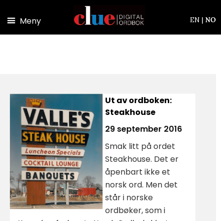
Hopp til hovedinnhold
Meny
EN
|
NO
Ut av ordboken:
Steakhouse
29 september 2016
Smak litt på ordet
Steakhouse. Det er
åpenbart ikke et
norsk ord. Men det
står i norske
ordbøker, som i