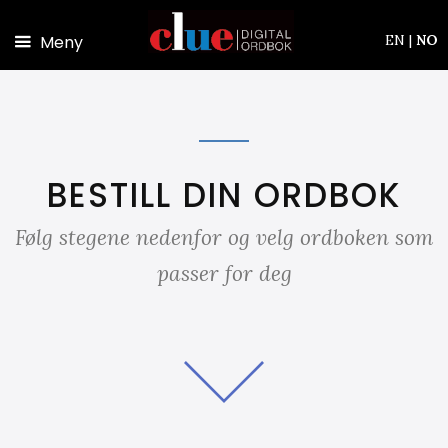
Hopp til hovedinnhold
Meny
EN
|
NO
BESTILL DIN ORDBOK
Følg stegene nedenfor og velg ordboken som
passer for deg