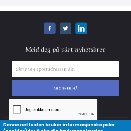
Meld deg på vårt nyhetsbrev
E-post
*
Denne nettsiden bruker informasjonskapsler
© Copyright