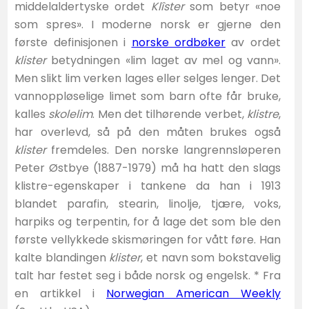
middelaldertyske ordet
Klîster
som betyr «noe
som spres». I moderne norsk er gjerne den
første definisjonen i
norske ordbøker
av ordet
klister
betydningen «lim laget av mel og vann».
Men slikt lim verken lages eller selges lenger. Det
vannoppløselige limet som barn ofte får bruke,
kalles
skolelim
. Men det tilhørende verbet,
klistre
,
har overlevd, så på den måten brukes også
klister
fremdeles. Den norske langrennsløperen
Peter Østbye (1887-1979) må ha hatt den slags
klistre-egenskaper i tankene da han i 1913
blandet parafin, stearin, linolje, tjære, voks,
harpiks og terpentin, for å lage det som ble den
første vellykkede skismøringen for vått føre. Han
kalte blandingen
klister
, et navn som bokstavelig
talt har festet seg i både norsk og engelsk. * Fra
en artikkel i
Norwegian American Weekly