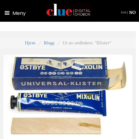
Hopp til hovedinnhold
Meny
NO
EN
|
Hjem
Blogg
Ut av ordboken: "Klister"