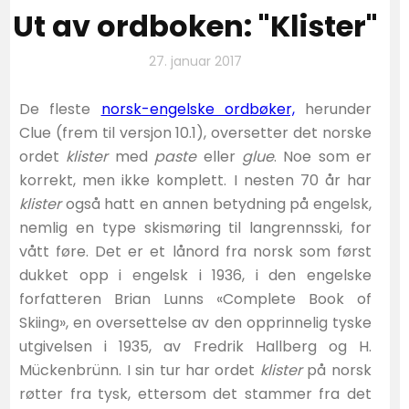
Ut av ordboken: "Klister"
27. januar 2017
De fleste
norsk-engelske ordbøker,
herunder
Clue (frem til versjon 10.1), oversetter det norske
ordet
klister
med
paste
eller
glue
. Noe som er
korrekt, men ikke komplett. I nesten 70 år har
klister
også hatt en annen betydning på engelsk,
nemlig en type skismøring til langrennsski, for
vått føre. Det er et lånord fra norsk som først
dukket opp i engelsk i 1936, i den engelske
forfatteren Brian Lunns «Complete Book of
Skiing», en oversettelse av den opprinnelig tyske
utgivelsen i 1935, av Fredrik Hallberg og H.
Mückenbrünn. I sin tur har ordet
klister
på norsk
røtter fra tysk, ettersom det stammer fra det