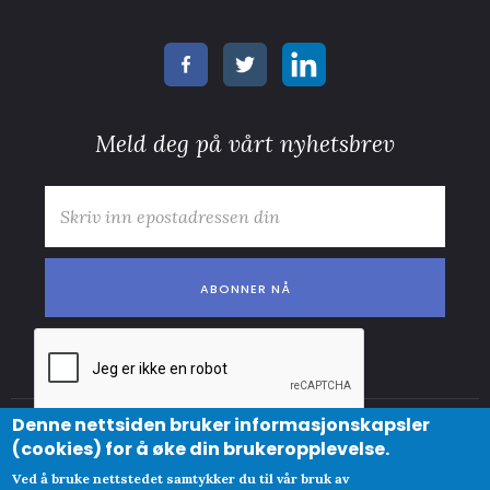
Meld deg på vårt nyhetsbrev
E-post
*
Denne nettsiden bruker informasjonskapsler
© Copyright
(cookies) for å øke din brukeropplevelse.
Abonnementsvilkår
Clue Norge AS
Ved å bruke nettstedet samtykker du til vår bruk av
Personvernpolicy og cookies