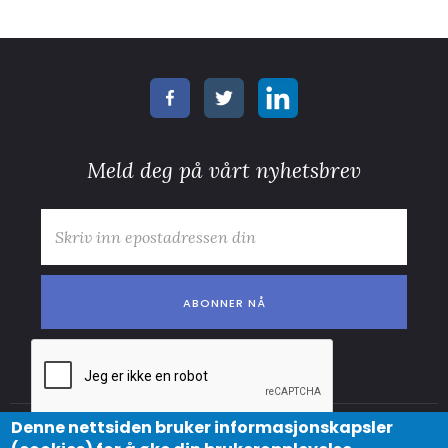
Meld deg på vårt nyhetsbrev
E-post
*
Denne nettsiden bruker informasjonskapsler
© Copyright