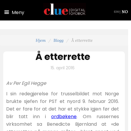
Hopp til hovedinnhold
Meny
NO
EN
|
Hjem
Blogg
Å etterrette
Å etterrette
15. april 2016
Av Per Egil Hegge
I sin redegjørelse for trusselbildet mot Norge
brukte sjefen for PST et nyord 9. februar 2016.
Det er fare for at det har et stykke igjen før det
blir tatt inn i
ordbøkene
. Om russernes
virksomhet sa Benedicte Bjørnland at «de