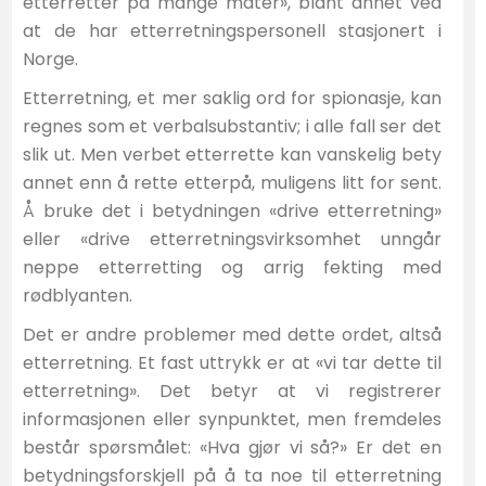
etterretter på mange måter», blant annet ved
at de har etterretningspersonell stasjonert i
Norge.
Etterretning, et mer saklig ord for spionasje, kan
regnes som et verbalsubstantiv; i alle fall ser det
slik ut. Men verbet etterrette kan vanskelig bety
annet enn å rette etterpå, muligens litt for sent.
Å bruke det i betydningen «drive etterretning»
eller «drive etterretningsvirksomhet unngår
neppe etterretting og arrig fekting med
rødblyanten.
Det er andre problemer med dette ordet, altså
etterretning. Et fast uttrykk er at «vi tar dette til
etterretning». Det betyr at vi registrerer
informasjonen eller synpunktet, men fremdeles
består spørsmålet: «Hva gjør vi så?» Er det en
betydningsforskjell på å ta noe til etterretning