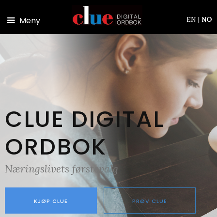
Hopp til hovedinnhold
Meny
EN
|
NO
CLUE DIGITAL
ORDBOK
Næringslivets førstevalg
KJØP CLUE
PRØV CLUE