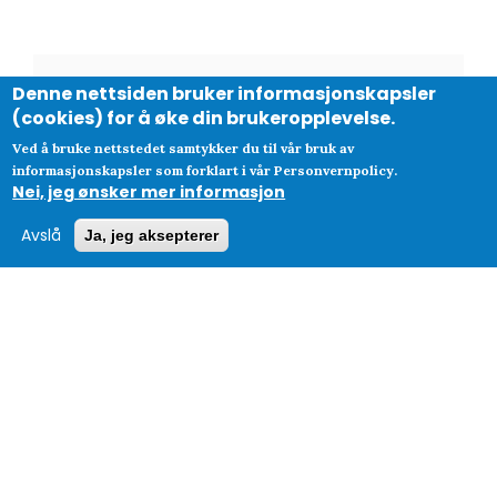
Denne nettsiden bruker informasjonskapsler
Den enkle vekslingen mellom språkene
(cookies) for å øke din brukeropplevelse.
(f.eks. norsk<->engelsk) gjør at man nesten
Ved å bruke nettstedet samtykker du til vår bruk av
alltid "treffer" det man er ute etter.
informasjonskapsler som forklart i vår Personvernpolicy.
Nei, jeg ønsker mer informasjon
Ordboken er rask og brukervennlig, den
hjelper deg til å finne nærliggende ord, ikke
Avslå
Ja, jeg aksepterer
bare en eksakt match på det ordet man har
skrevet inn.
MONICA HANSEN
Amadeus Scandinavia