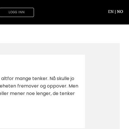
EN
|
NO
LOGG INN
 altfor mange tenker. Nå skulle jo
skeheten fremover og oppover. Men
eller mener noe lenger, de tenker