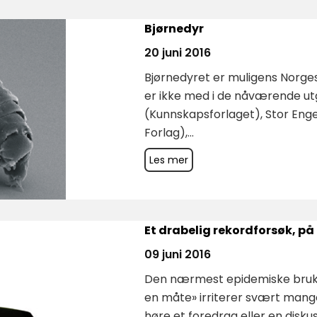
Bjørnedyr
20 juni 2016
Bjørnedyret er muligens Norges
er ikke med i de nåværende u
(Kunnskapsforlaget), Stor Eng
Forlag),...
Les mer
Et drabelig rekordforsøk, på
09 juni 2016
Den nærmest epidemiske bruke
en måte» irriterer svært mange
høre et foredrag eller en diskusjo