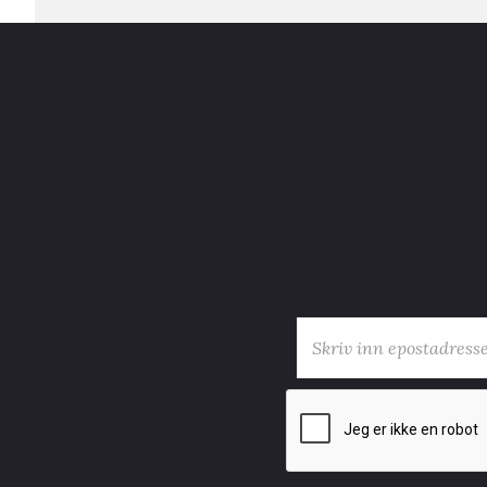
E-post
*