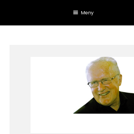
Hopp til hovedinnhold
Meny