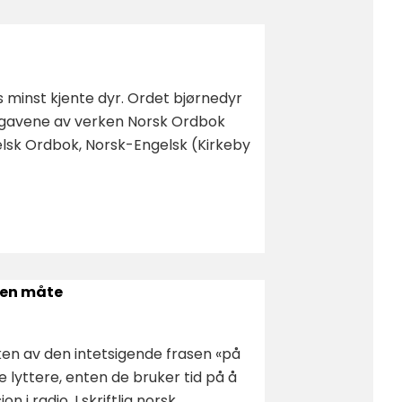
 minst kjente dyr. Ordet bjørnedyr
tgavene av verken Norsk Ordbok
elsk Ordbok, Norsk-Engelsk (Kirkeby
 en måte
n av den intetsigende frasen «på
 lyttere, enten de bruker tid på å
n i radio. I skriftlig norsk