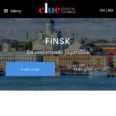
Hopp til hovedinnhold
Meny
EN
|
NO
FINSK
En omfattende fagordbok
KJØP CLUE
PRØV CLUE