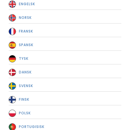
ENGELSK
NORSK
FRANSK
SPANSK
TYSK
DANSK
SVENSK
FINSK
POLSK
PORTUGISISK