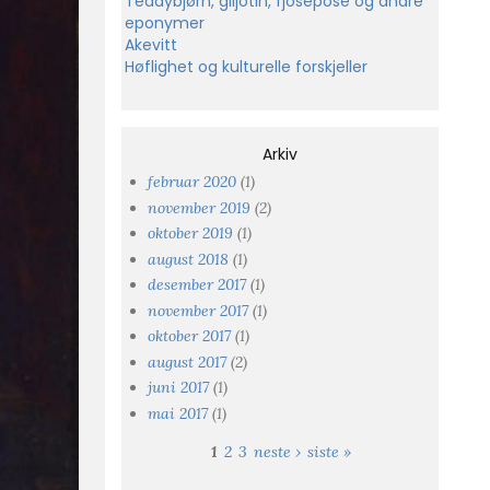
Teddybjørn, giljotin, fjosepose og andre
eponymer
Akevitt
Høflighet og kulturelle forskjeller
Arkiv
februar 2020
(1)
november 2019
(2)
oktober 2019
(1)
august 2018
(1)
desember 2017
(1)
november 2017
(1)
oktober 2017
(1)
august 2017
(2)
juni 2017
(1)
mai 2017
(1)
1
2
3
neste ›
siste »
Sider