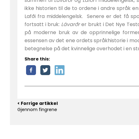
sammen til
Lávarðr
og
Lafði
i middelengelsk, 
ikke historien til de to ordene i andre språk
Lafði fra middelengelsk. Senere er det få spo
fortsatt i bruk:
Lávarðr
er brukt i Det Nye Tes
på moderne bruk av de opprinnelige formene 
essensen av det ene ordets språkhistorie i m
betegnelse på det kvinnelige overhodet i en st
Share this:
< Forrige artikkel
Gjennom fingrene