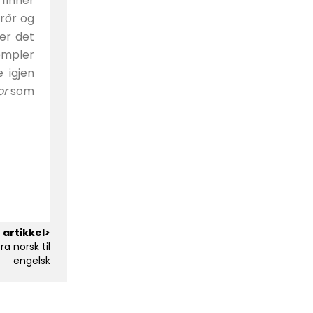
 finner
arðr og
 er det
empler
 igjen
or
som
 artikkel>
a norsk til
engelsk