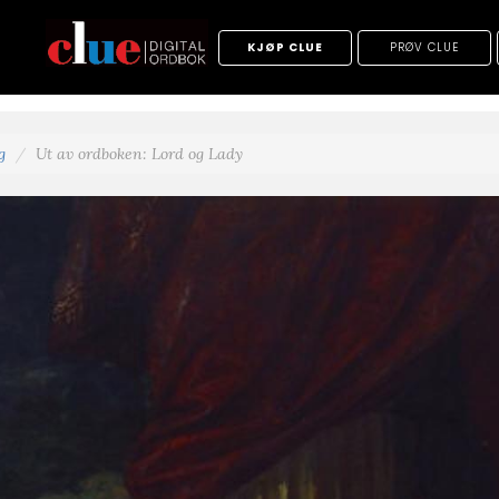
KJØP CLUE
PRØV CLUE
g
Ut av ordboken: Lord og Lady