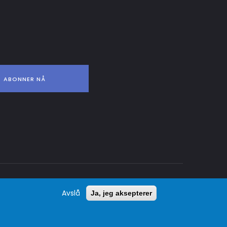
Personvernpolicy og cookies
Avslå
Ja, jeg aksepterer