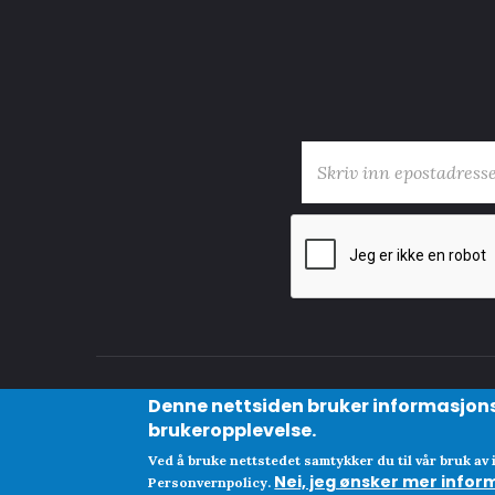
E-post
*
Denne nettsiden bruker informasjons
© Copyright Clue Norge AS
brukeropplevelse.
​Org No 825447342
Ved å bruke nettstedet samtykker du til vår bruk av
Nei, jeg ønsker mer infor
Personvernpolicy.