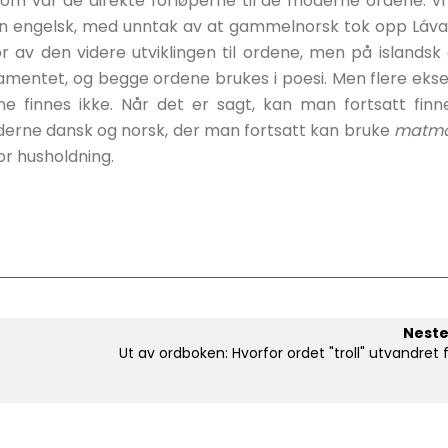
som var de direkte forløperne til de moderne ordene. Vi
 enn engelsk, med unntak av at gammelnorsk tok opp Láv
r av den videre utviklingen til ordene, men på islandsk
tamentet, og begge ordene brukes i poesi. Men flere eks
finnes ikke. Når det er sagt, kan man fortsatt finne
oderne dansk og norsk, der man fortsatt kan bruke
matm
or husholdning.
Neste
Ut av ordboken: Hvorfor ordet "troll" utvandret fr