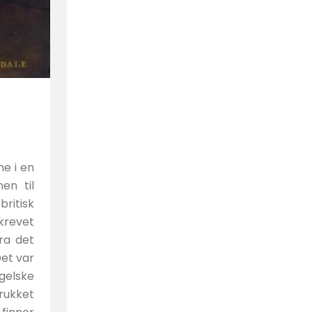
e i en
en til
britisk
krevet
ra det
Det var
gelske
trukket