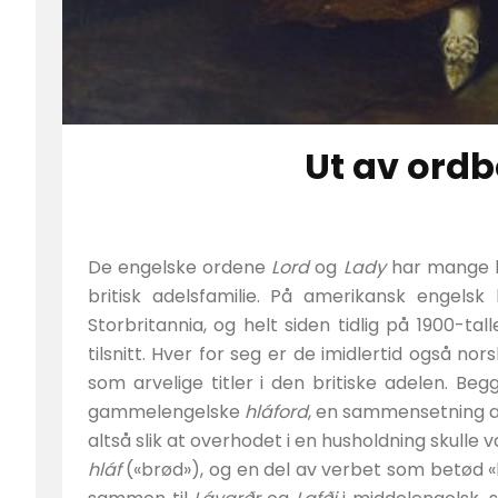
Ut av ordb
De engelske ordene
Lord
og
Lady
har mange b
britisk adelsfamilie. På amerikansk engel
Storbritannia, og helt siden tidlig på 1900-tal
tilsnitt. Hver for seg er de imidlertid også nor
som arvelige titler i den britiske adelen. 
gammelengelske
hláford
, en sammensetning 
altså slik at overhodet i en husholdning skulle
hláf
(«brød»), og en del av verbet som betød «