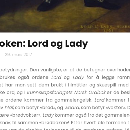
oken: Lord og Lady
29. mars 2017
etydninger. Den vanligste, er at de betegner overhoden
sk brukes også ordene
Lord
og
Lady
for å legge ramm
let har man sett dem brukt i filmtitler og skuespill med 
ske ord, og i
Kunnskapsforlagets Norsk Ordbok
er de bes
Begge ordene kommer fra gammelengelsk.
Lord
kommer f
av
hláf
, som betyr «brød», og
weard
, som betyr «vokter». 
 være «brødvokter».
Lady
kommer også fra det gammelen
kna»; til sammen «brødbaker»! Etter hvert ble formene 