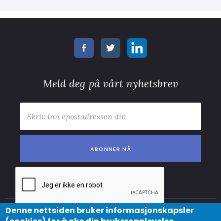
Meld deg på vårt nyhetsbrev
E-post
*
Denne nettsiden bruker informasjonskapsler
© Copyright