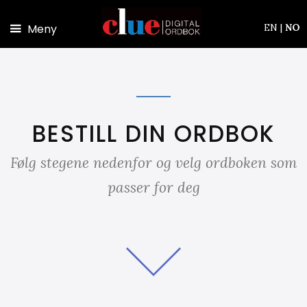
Hopp til hovedinnhold
Meny
EN
|
NO
BESTILL DIN ORDBOK
Følg stegene nedenfor og velg ordboken som
passer for deg