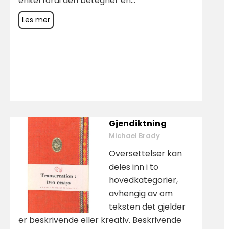
enkel fordi den betegner en...
Les mer
Gjendiktning
Michael Brady
Oversettelser kan
deles inn i to
hovedkategorier,
avhengig av om
teksten det gjelder
er beskrivende eller kreativ. Beskrivende