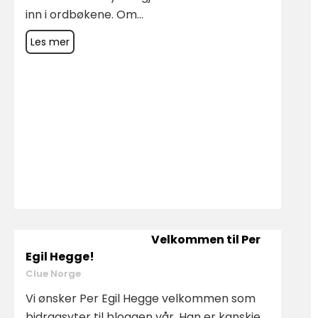
inn i ordbøkene. Om...
Les mer
Velkommen til Per
Egil Hegge!
Clue Norge
Vi ønsker Per Egil Hegge velkommen som
bidragsyter til bloggen vår. Han er kanskje