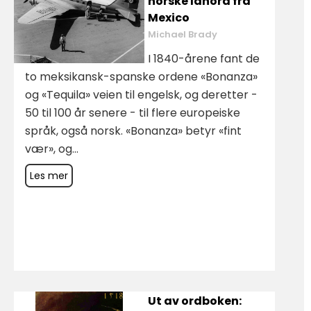
norske lånord fra
Mexico
Michael Brady
I 1840-årene fant de
to meksikansk-spanske ordene «Bonanza»
og «Tequila» veien til engelsk, og deretter -
50 til 100 år senere - til flere europeiske
språk, også norsk. «Bonanza» betyr «fint
vær», og...
Les mer
Ut av ordboken: