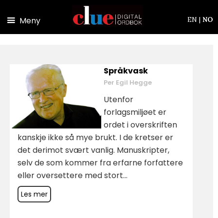
Hopp til hovedinnhold
Meny
EN
|
NO
Språkvask
Per Egil Hegge
Utenfor
forlagsmiljøet er
ordet i overskriften
kanskje ikke så mye brukt. I de kretser er
det derimot svært vanlig. Manuskripter,
selv de som kommer fra erfarne forfattere
eller oversettere med stort...
Les mer